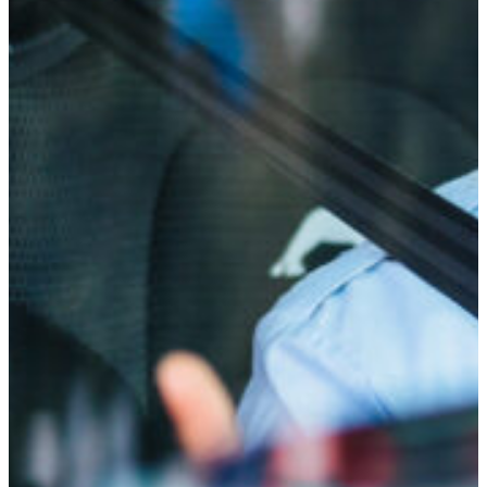
Nødvendige
Disse
informasjonskapslene
er ikke valgfrie. De er