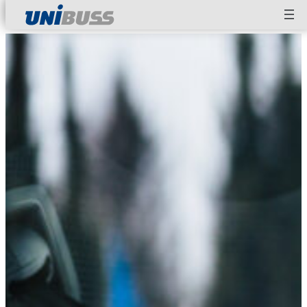
Hopp
til
innhold