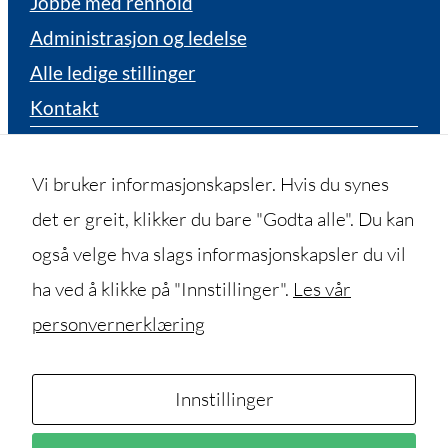
Jobbe med renhold
Administrasjon og ledelse
Alle ledige stillinger
Kontakt
Bestille billett
Hittegods
Vi bruker informasjonskapsler. Hvis du synes
Besøksadresser
det er greit, klikker du bare "Godta alle". Du kan
Tidligere ansatt
også velge hva slags informasjonskapsler du vil
Fakturaadresse
ha ved å klikke på "Innstillinger".
Les vår
personvernerklæring
Innstillinger
Følg oss på facebook