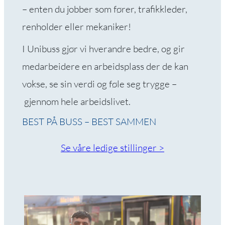
Ved å dele dine
– enten du jobber som fører, trafikkleder,
interesser og
oppførsel når du
renholder eller mekaniker!
besøker
I Unibuss gjør vi hverandre bedre, og gir
nettstedet vårt,
øker du sjansen
medarbeidere en arbeidsplass der de kan
for å se
vokse, se sin verdi og føle seg trygge –
personlig
tilpasset innhold
gjennom hele arbeidslivet.
og tilbud.
BEST PÅ BUSS – BEST SAMMEN
Se våre ledige stillinger