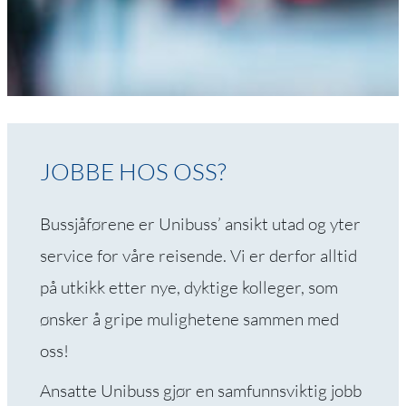
nødvendige for at
nettstedet skal
fungere.
Opplevelse
For at nettsiden vår
JOBBE HOS OSS?
skal yte så godt som
mulig under ditt
besøk. Hvis du nekter
Bussjåførene er Unibuss’ ansikt utad og yter
disse
service for våre reisende. Vi er derfor alltid
informasjonskapslene,
vil noe funksjonalitet
på utkikk etter nye, dyktige kolleger, som
forsvinne fra
ønsker å gripe mulighetene sammen med
nettstedet.
oss!
Markedsføring
Ansatte Unibuss gjør en samfunnsviktig jobb