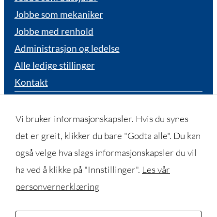
Jobbe som mekaniker
Jobbe med renhold
Administrasjon og ledelse
Alle ledige stillinger
Kontakt
Bestille billett
Hittegods
Vi bruker informasjonskapsler. Hvis du synes
Besøksadresser
det er greit, klikker du bare "Godta alle". Du kan
Tidligere ansatt
også velge hva slags informasjonskapsler du vil
Fakturaadresse
ha ved å klikke på "Innstillinger".
Les vår
personvernerklæring