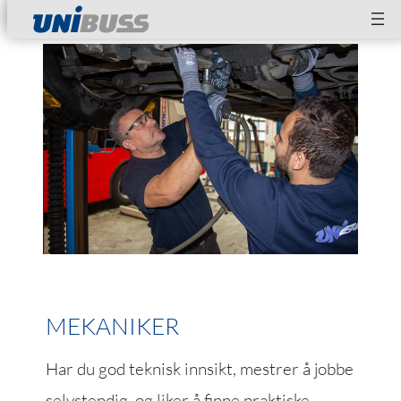
Hopp
til
innhold
MEKANIKER
Har du god teknisk innsikt, mestrer å jobbe
selvstendig, og liker å finne praktiske