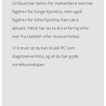
Ved å dele dine
Unibuss har behov for mekanikere som har
interesser og
fagbrev for tunge kjøretøy, men også
oppførsel når du
besøker
fagbrev for lette kjøretøy kan være
nettstedet vårt,
aktuelt. Helst har du to års erfaring eller
øker du sjansen
for å se
mer fra lastebil- eller bussverksted.
personlig
tilpasset innhold
Vi krever at du kan bruke PC som
og tilbud.
diagnoseverktøy, og at du har gode
norskkunnskaper.