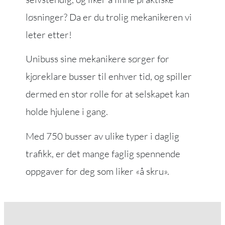
løsninger? Da er du trolig mekanikeren vi
leter etter!
Unibuss sine mekanikere sørger for
kjøreklare busser til enhver tid, og spiller
dermed en stor rolle for at selskapet kan
holde hjulene i gang.
Med 750 busser av ulike typer i daglig
trafikk, er det mange faglig spennende
oppgaver for deg som liker «å skru».
Nødvendige
Disse
informasjonskapslene
er ikke valgfrie. De er