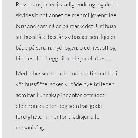
Bussbransjen er i stadig endring, og dette
nødvendige for at
nettstedet skal
skyldes blant annet de mer miljøvennlige
fungere.
bussene som nå er på markedet. Unibuss
sin bussflåte består av busser som kjører
Opplevelse
både på strøm, hydrogen, biodrivstoff og
For at nettsiden vår
skal yte så godt som
biodiesel i tillegg til tradisjonell diesel.
mulig under ditt
besøk. Hvis du nekter
Med elbusser som det nyeste tilskuddet i
disse
vår bussflåte, søker vi både nye kolleger
informasjonskapslene,
vil noe funksjonalitet
som har kunnskap innenfor området
forsvinne fra
elektronikk eller deg som har gode
nettstedet.
ferdigheter innenfor tradisjonelle
mekanikfag.
Markedsføring