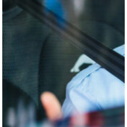
Nødvendige
Disse
informasjonskapslene
er ikke valgfrie. De er