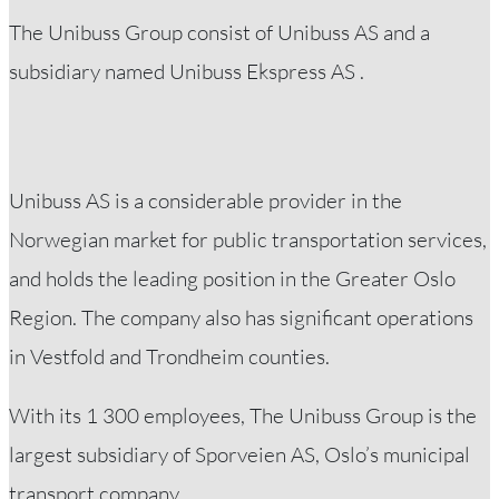
Ved å dele dine
interesser og
The Unibuss Group consist of Unibuss AS and a
oppførsel når du
subsidiary named Unibuss Ekspress AS .
besøker
nettstedet vårt,
øker du sjansen
for å se
personlig
Unibuss AS is a considerable provider in the
tilpasset innhold
Norwegian market for public transportation services,
og tilbud.
and holds the leading position in the Greater Oslo
Region. The company also has significant operations
in Vestfold and Trondheim counties.
With its 1 300 employees, The Unibuss Group is the
largest subsidiary of Sporveien AS, Oslo’s municipal
transport company.