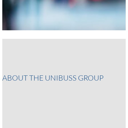
nødvendige for at
nettstedet skal
fungere.
Opplevelse
For at nettsiden vår
skal yte så godt som
mulig under ditt
besøk. Hvis du nekter
disse
ABOUT THE UNIBUSS GROUP
informasjonskapslene,
vil noe funksjonalitet
forsvinne fra
nettstedet.
Markedsføring