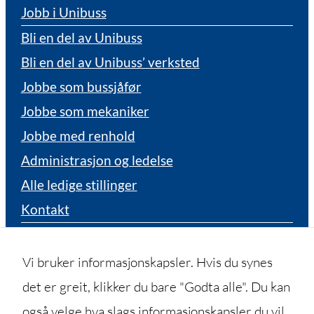
Jobb i Unibuss
Bli en del av Unibuss
Bli en del av Unibuss’ verksted
Jobbe som bussjåfør
Jobbe som mekaniker
Jobbe med renhold
Administrasjon og ledelse
Alle ledige stillinger
Kontakt
Bestille billett
Hittegods
Vi bruker informasjonskapsler. Hvis du synes
Besøksadresser
det er greit, klikker du bare "Godta alle". Du kan
Tidligere ansatt
også velge hva slags informasjonskapsler du vil