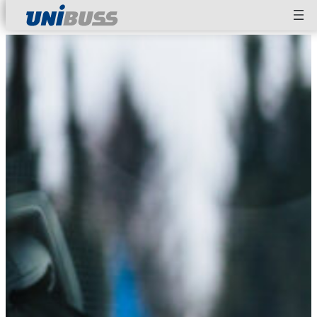
Hopp
til
innhold