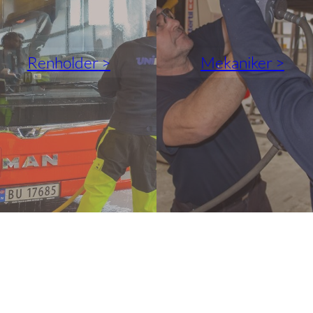
tilpasset innhold
og tilbud.
Renholder
Mekaniker