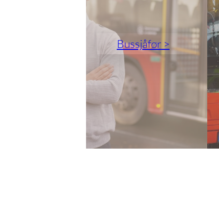
Bussjåfør