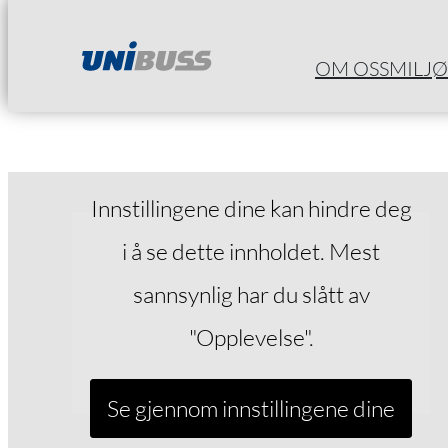
Hopp
OM OSS
MILJØ
til
innhold
Innstillingene dine kan hindre deg
i å se dette innholdet. Mest
sannsynlig har du slått av
"Opplevelse".
Se gjennom innstillingene dine