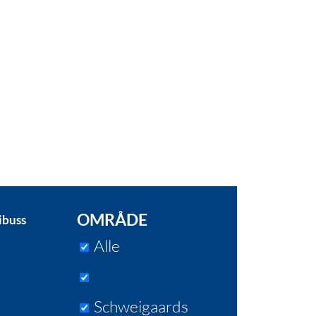
OMRÅDE
ibuss
Alle
Schweigaards
r