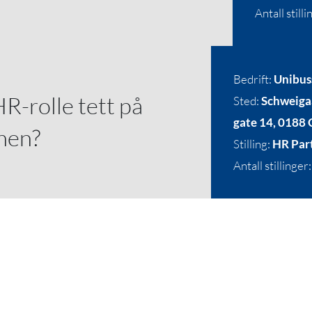
Antall stilli
Bedrift:
Unibus
HR-rolle tett på
Sted:
Schweiga
gate 14, 0188 
onen?
Stilling:
HR Par
Antall stillinger: