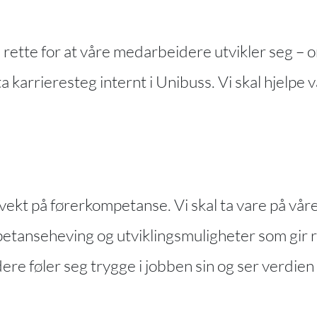
Nødvendige
il rette for at våre medarbeidere utvikler seg – 
Disse
r ta karrieresteg internt i Unibuss. Vi skal hjel
informasjonskapslene
er ikke valgfrie. De er
.
nødvendige for at
nettstedet skal
fungere.
 vekt på førerkompetanse. Vi skal ta vare på vå
Opplevelse
mpetanseheving og utviklingsmuligheter som gir 
For at nettsiden vår
skal yte så godt som
re føler seg trygge i jobben sin og ser verdien a
mulig under ditt
besøk. Hvis du nekter