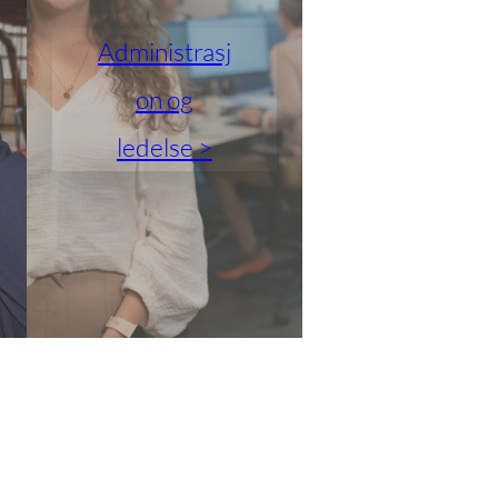
Administrasj
on og
ledelse