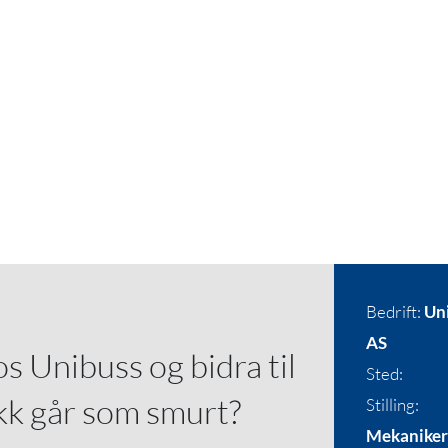
Bedrift:
Un
AS
os Unibuss og bidra til
Sted:
ikk går som smurt?
Stilling:
Mekanike