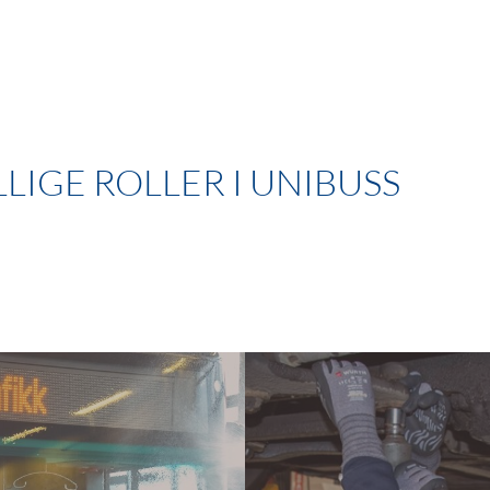
disse
informasjonskapslene
vil noe funksjonalitet
forsvinne fra
nettstedet.
LIGE ROLLER I UNIBUSS
Markedsføring
Ved å dele dine
interesser og
oppførsel når du
besøker
nettstedet vårt,
øker du sjansen
for å se
personlig