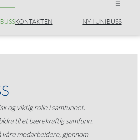
IBUSS
KONTAKT
EN
NY I UNIBUSS
SS
sk og viktig rolle i samfunnet.
idra til et bærekraftig samfunn.
 på våre medarbeidere, gjennom