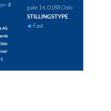
nger:
2
gate 14, 0188 Oslo
STILLINGSTYPE
Fast
s AS
ards
Oslo
tner
1